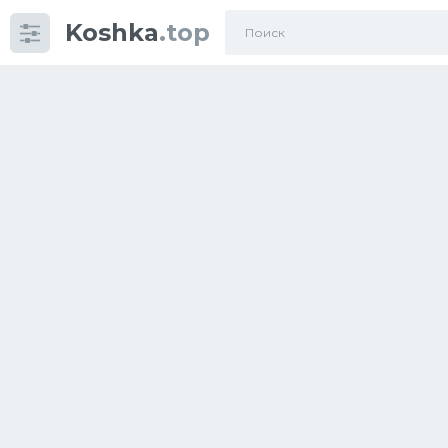
Koshka
.top
Категории
фото
Приколы
Кошки
Питание
Шотландские кошки
Аксессуары
Ориентальные кошки
Мейн Куны
Сибирские кошки
Большие кошки