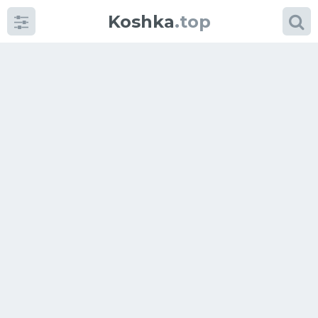
Koshka
.top
Категории
фото
Приколы
Кошки
Питание
Шотландские кошки
Аксессуары