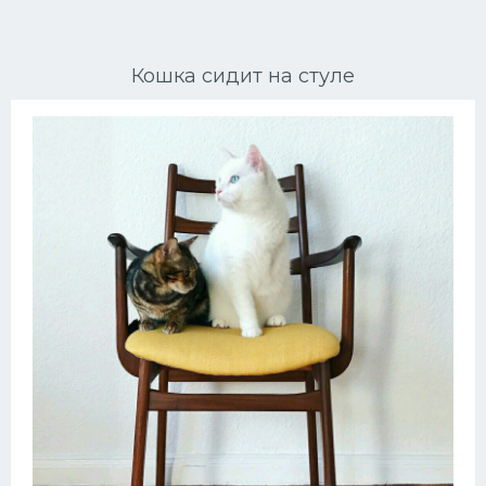
Ориентальные кошки
Кошка сидит на стуле
Мейн Куны
Сибирские кошки
Большие кошки
Сиамские кошки
Окрасы кошек
Сфинксы
Мебель для животных