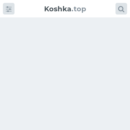
Koshka
.top
Категории
фото
Приколы
Кошки
Питание
Шотландские кошки
Аксессуары