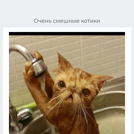
Ориентальные кошки
Очень смешные котики
Мейн Куны
Сибирские кошки
Большие кошки
Сиамские кошки
Окрасы кошек
Сфинксы
Мебель для животных