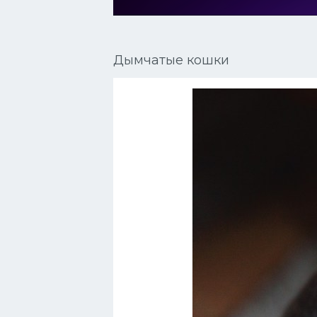
Сиамские кошки
Окрасы кошек
Дымчатые кошки
Сфинксы
Мебель для животных