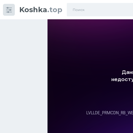
Koshka
.top
Категории
фото
Приколы
Кошки
Питание
Шотландские кошки
Аксессуары
Ориентальные кошки
Мейн Куны
Сибирские кошки
Большие кошки