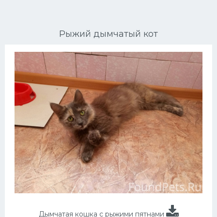
Ориентальные кошки
Рыжий дымчатый кот
Мейн Куны
Сибирские кошки
Большие кошки
Сиамские кошки
Окрасы кошек
Сфинксы
Мебель для животных
Дымчатая кошка с рыжими пятнами