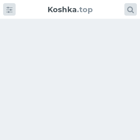
Koshka
.top
Категории
фото
Приколы
Кошки
Питание
Шотландские кошки
Аксессуары