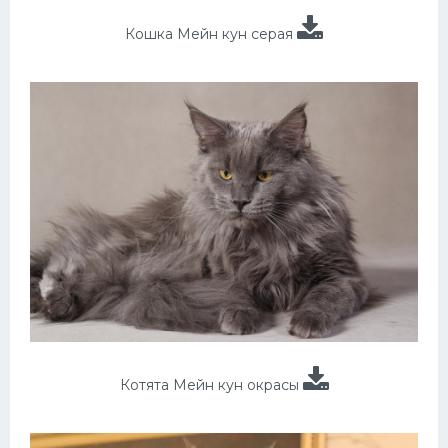
Кошка Мейн кун серая
Котята Мейн кун окрасы