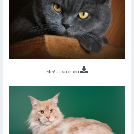
Мейн кун фавн