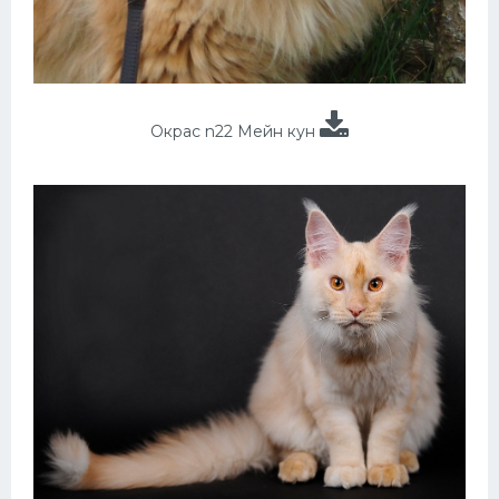
Окрас n22 Мейн кун