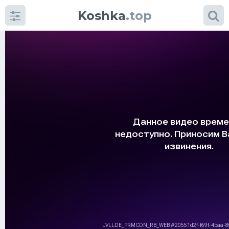
Koshka
.top
Категории
фото
Приколы
Кошки
Питание
Шотландские кошки
Аксессуары