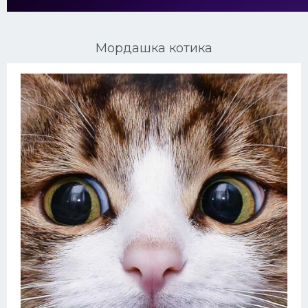
Ориентальные кошки
Мордашка котика
Мейн Куны
Сибирские кошки
Большие кошки
Сиамские кошки
Окрасы кошек
Сфинксы
Мебель для животных