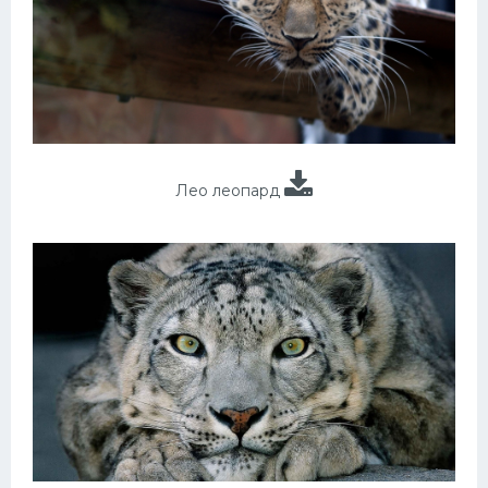
Лео леопард