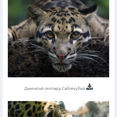
Дымчатый леопард Саблезубый