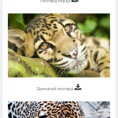
Леопард морда
Дымчатый леопард