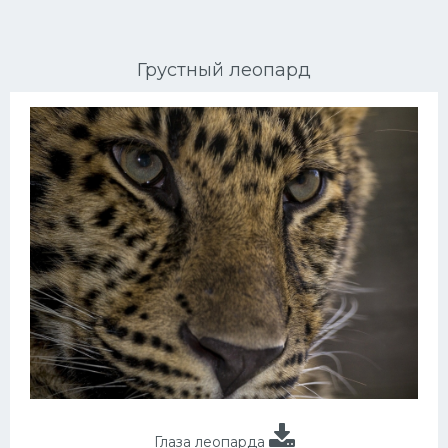
Ориентальные кошки
Грустный леопард
Мейн Куны
Сибирские кошки
Большие кошки
Сиамские кошки
Окрасы кошек
Сфинксы
Мебель для животных
Глаза леопарда