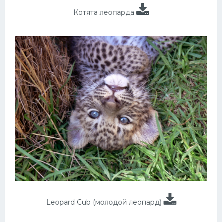
Котята леопарда
Leopard Cub (молодой леопард)