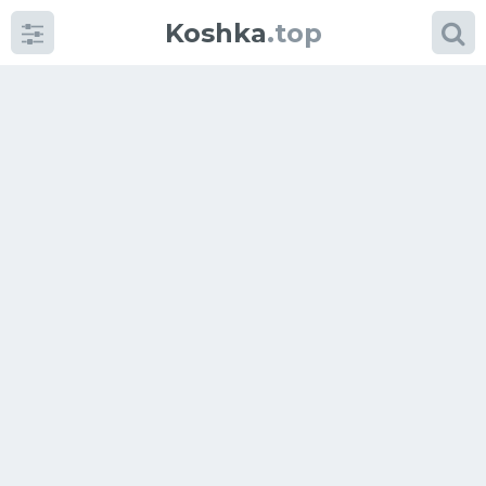
Koshka
.top
Категории
фото
Приколы
Кошки
Питание
Шотландские кошки
Аксессуары