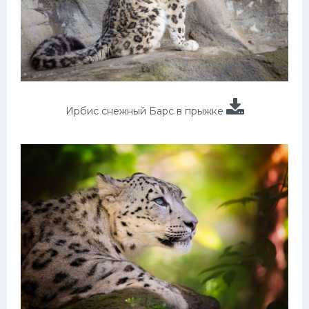
Ирбис снежный Барс в прыжке