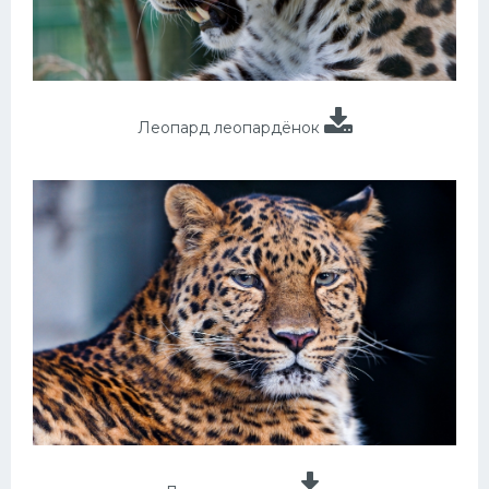
Леопард леопардёнок