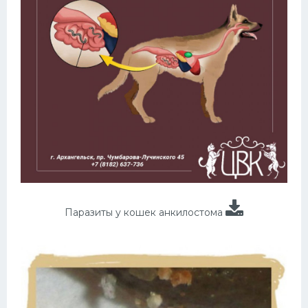
Паразиты у кошек анкилостома