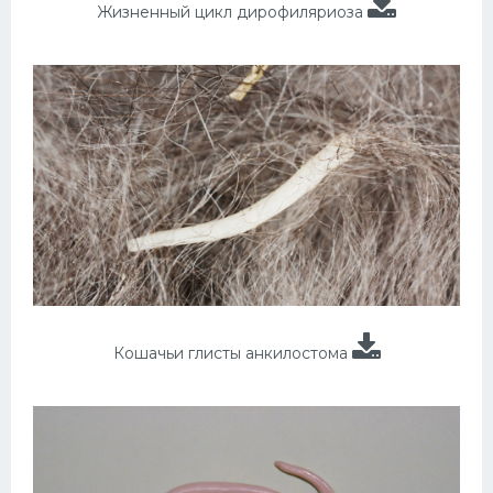
Жизненный цикл дирофиляриоза
Кошачьи глисты анкилостома