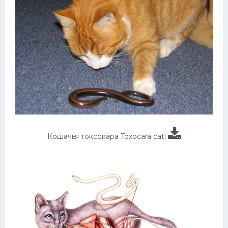
Кошачья токсокара Toxocara cati