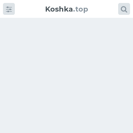
Koshka
.top
Категории
фото
Приколы
Кошки
Питание
Шотландские кошки
Аксессуары