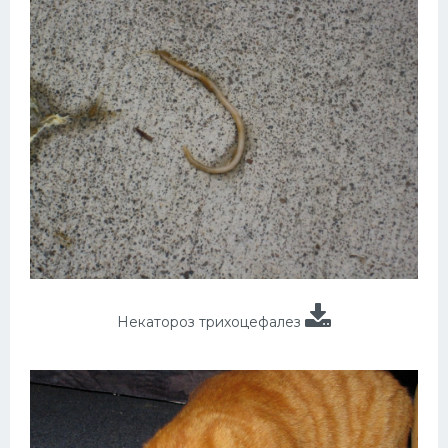
Некатороз трихоцефалез