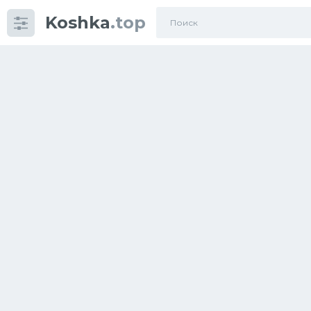
Koshka
.top
Категории
фото
Приколы
Кошки
Питание
Шотландские кошки
Аксессуары
Ориентальные кошки
Мейн Куны
Сибирские кошки
Большие кошки