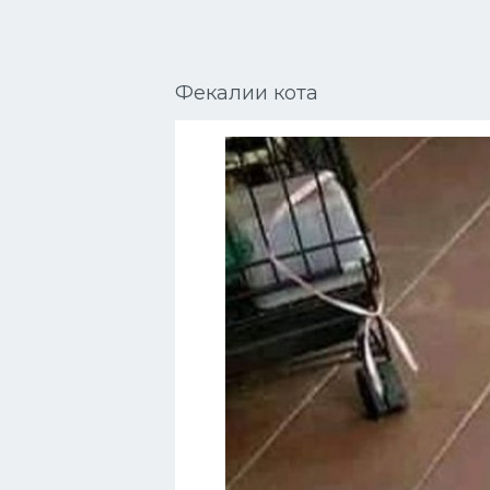
Сиамские кошки
Окрасы кошек
Фекалии кота
Сфинксы
Мебель для животных