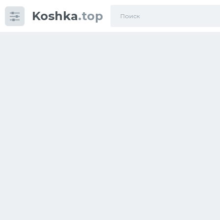
Koshka
.top
Категории
фото
Приколы
Кошки
Питание
Шотландские кошки
Аксессуары
Ориентальные кошки
Мейн Куны
Сибирские кошки
Большие кошки