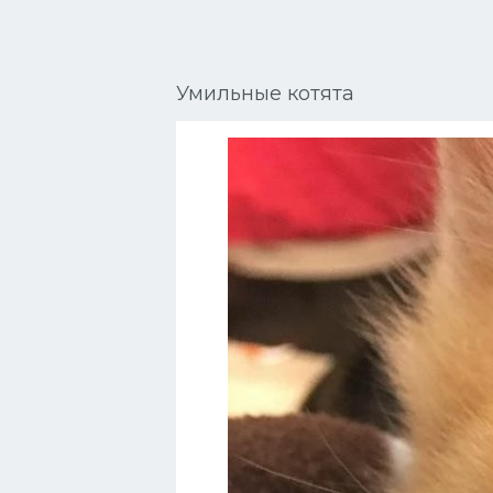
Сиамские кошки
Окрасы кошек
Умильные котята
Сфинксы
Мебель для животных