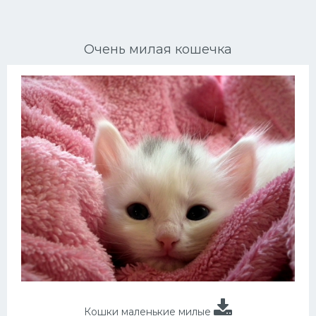
Ориентальные кошки
Очень милая кошечка
Мейн Куны
Сибирские кошки
Большие кошки
Сиамские кошки
Окрасы кошек
Сфинксы
Мебель для животных
Кошки маленькие милые