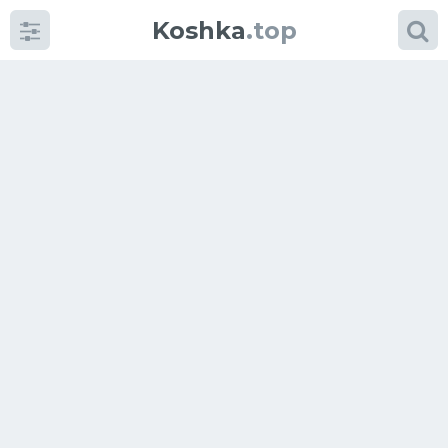
Koshka
.top
Категории
фото
Приколы
Кошки
Питание
Шотландские кошки
Аксессуары