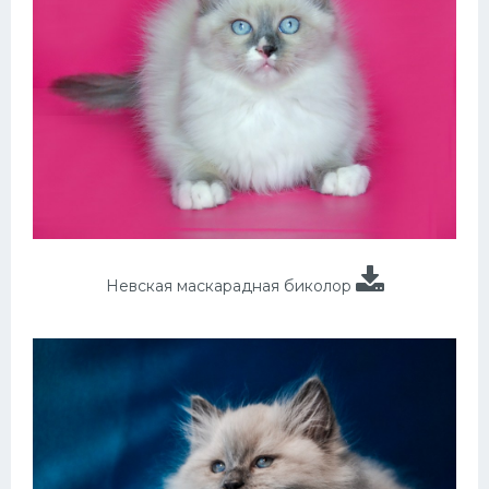
Невская маскарадная биколор