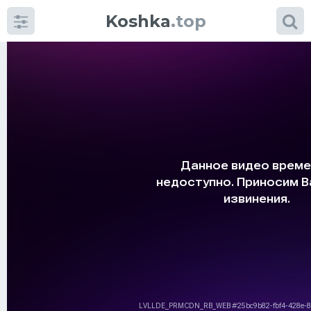
Koshka
.top
Категории
фото
Приколы
Кошки
Питание
Шотландские кошки
Аксессуары