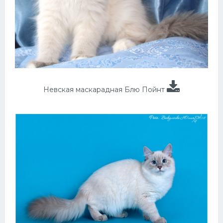
Невская маскарадная Блю Пойнт