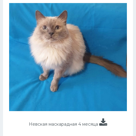
Невская маскарадная 4 месяца