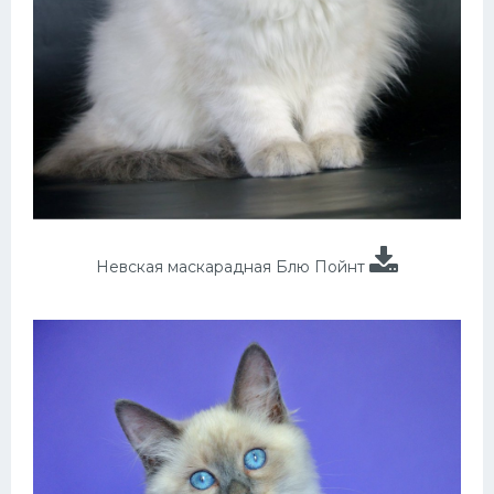
Невская маскарадная Блю Пойнт