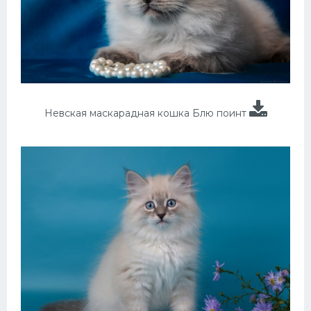
Невская маскарадная кошка Блю поинт