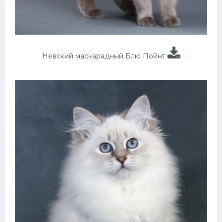
Невский маскарадный Блю Пойнт