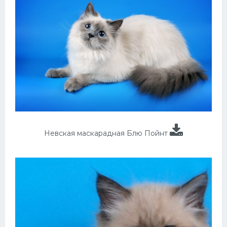
Невская маскарадная Блю Пойнт