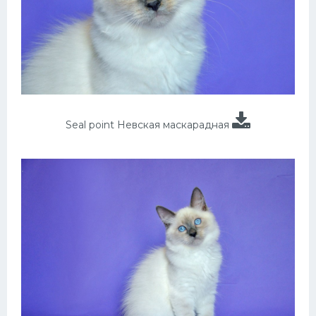
Seal point Невская маскарадная