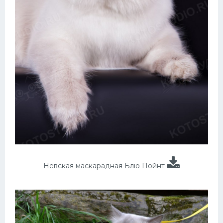
Невская маскарадная Блю Пойнт