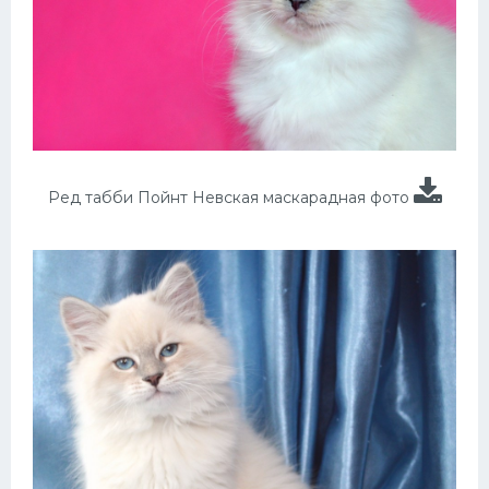
Ред табби Пойнт Невская маскарадная фото