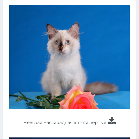
Невская маскарадная котята черные