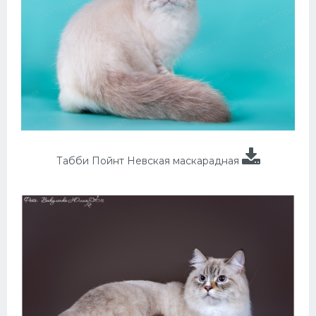
Табби Пойнт Невская маскарадная