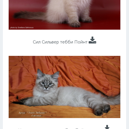
Сил Сильвер тебби Пойнт