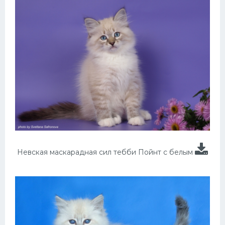
Невская маскарадная сил тебби Пойнт с белым