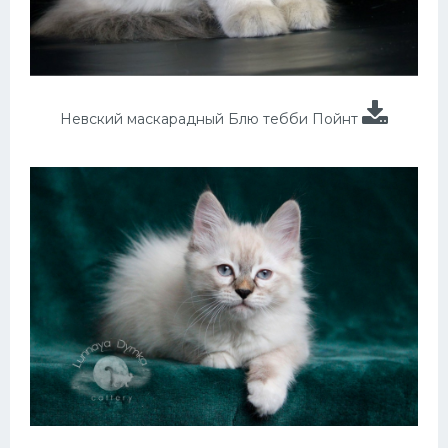
Невский маскарадный Блю тебби Пойнт