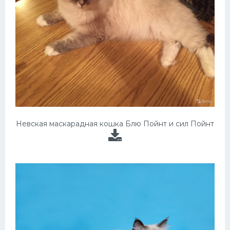
Невская маскарадная кошка Блю Пойнт и сил Пойнт