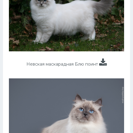
Невская маскарадная Блю поинт