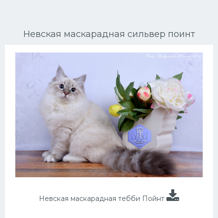
Ориентальные кошки
Невская маскарадная сильвер поинт
Мейн Куны
Сибирские кошки
Большие кошки
Сиамские кошки
Окрасы кошек
Сфинксы
Мебель для животных
Невская маскарадная тебби Пойнт