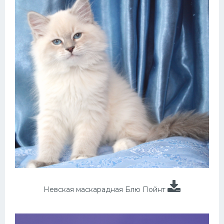
Невская маскарадная Блю Пойнт