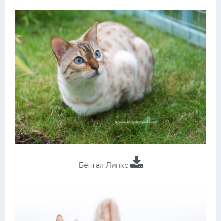
Бенгал Линкс