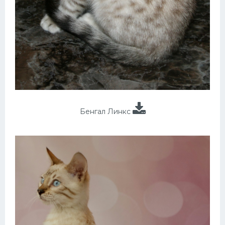
Бенгал Линкс