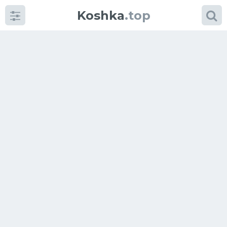
Koshka
.top
Категории
фото
Приколы
Кошки
Питание
Шотландские кошки
Аксессуары