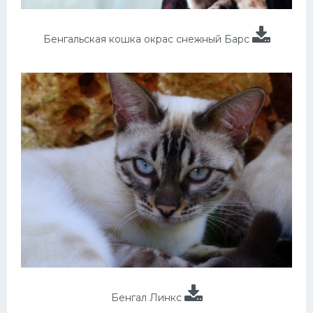
Бенгальская кошка окрас снежный Барс
Бенгал Линкс