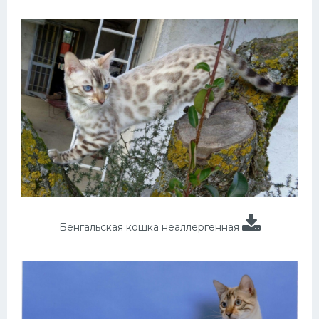
Бенгальская кошка неаллергенная