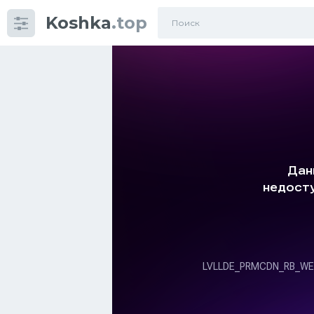
Koshka
.top
Категории
фото
Приколы
Кошки
Питание
Шотландские кошки
Аксессуары
Ориентальные кошки
Мейн Куны
Сибирские кошки
Большие кошки