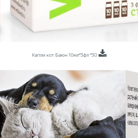
Капли кот Баюн 10мл*3фл *30