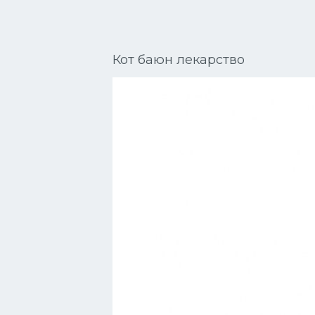
Сиамские кошки
Окрасы кошек
Кот баюн лекарство
Сфинксы
Мебель для животных