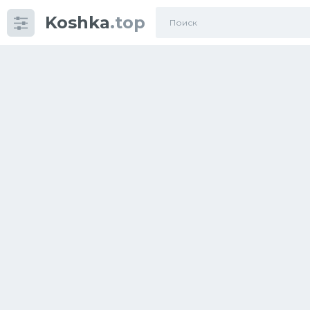
Koshka
.top
Категории
фото
Приколы
Кошки
Питание
Шотландские кошки
Аксессуары
Ориентальные кошки
Мейн Куны
Сибирские кошки
Большие кошки