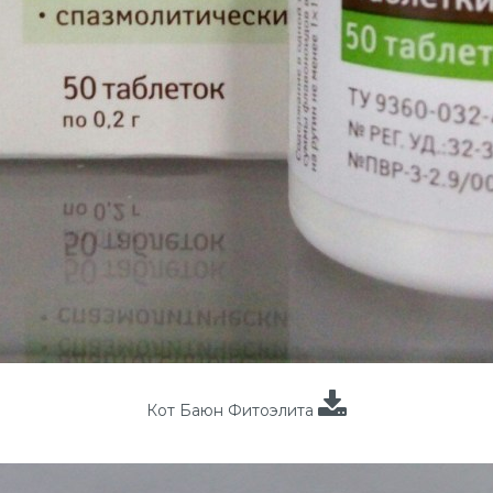
Кот Баюн Фитоэлита