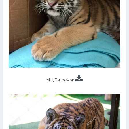
МЦ Тигренок