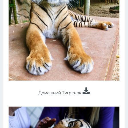
Домашний Тигренок