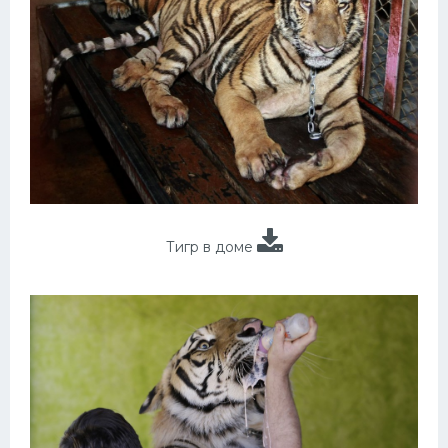
Тигр в доме