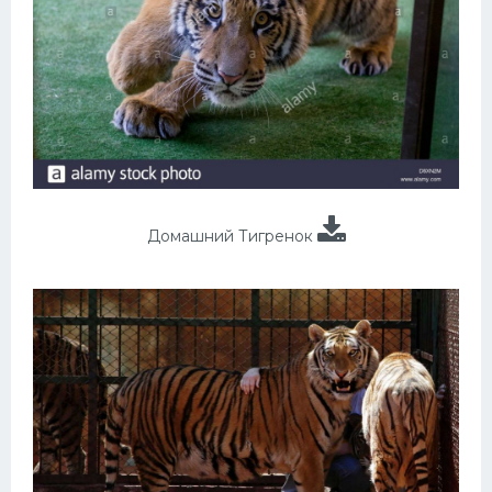
Домашний Тигренок