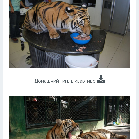
Домашний тигр в квартире