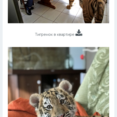
Тигренок в квартире