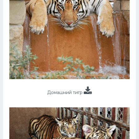
Домашний тигр