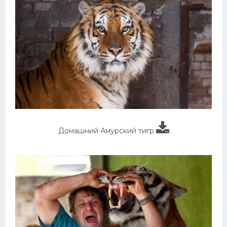
Домашний Амурский тигр