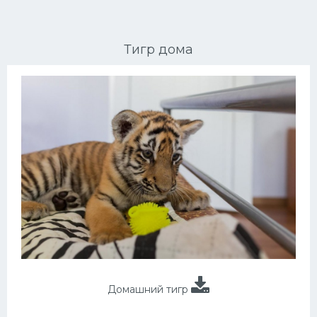
Ориентальные кошки
Тигр дома
Мейн Куны
Сибирские кошки
Большие кошки
Сиамские кошки
Окрасы кошек
Сфинксы
Мебель для животных
Домашний тигр