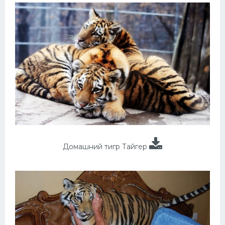
Домашний тигр Тайгер