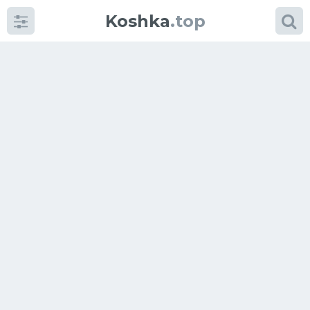
Koshka
.top
Категории
фото
Приколы
Кошки
Питание
Шотландские кошки
Аксессуары