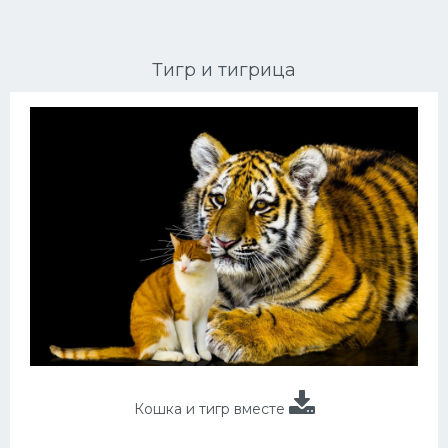
Ориентальные кошки
Тигр и тигрица
Мейн Куны
Сибирские кошки
Большие кошки
Сиамские кошки
Окрасы кошек
Сфинксы
Мебель для животных
Кошка и тигр вместе