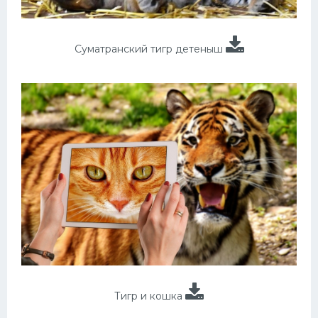
Суматранский тигр детеныш
Тигр и кошка