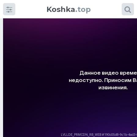
Koshka
.top
Категории
фото
Приколы
Кошки
Питание
Шотландские кошки
Аксессуары