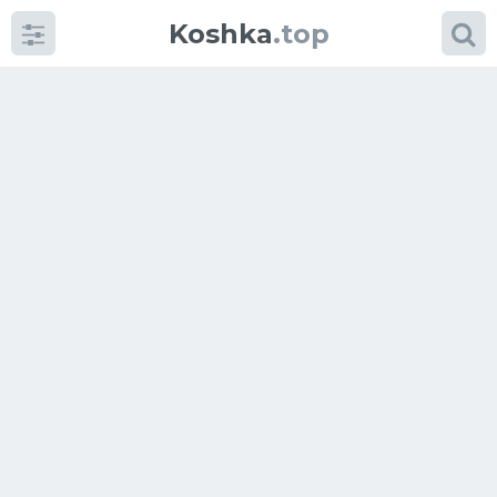
Koshka
.top
Категории
фото
Приколы
Кошки
Питание
Шотландские кошки
Аксессуары