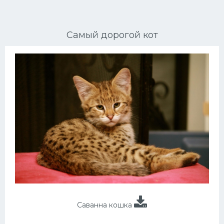
Ориентальные кошки
Самый дорогой кот
Мейн Куны
Сибирские кошки
Большие кошки
Сиамские кошки
Окрасы кошек
Сфинксы
Мебель для животных
Саванна кошка