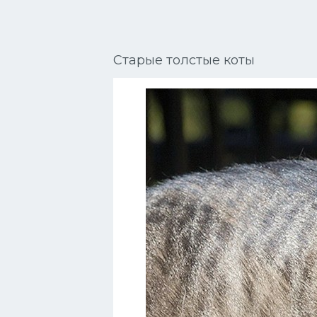
Сиамские кошки
Окрасы кошек
Старые толстые коты
Сфинксы
Мебель для животных