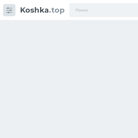
Koshka
.top
Категории
фото
Приколы
Кошки
Питание
Шотландские кошки
Аксессуары
Ориентальные кошки
Мейн Куны
Сибирские кошки
Большие кошки