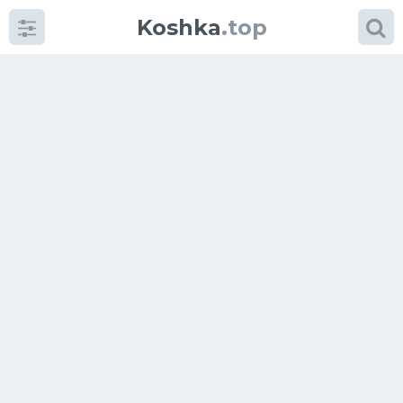
Koshka
.top
Категории
фото
Приколы
Кошки
Питание
Шотландские кошки
Аксессуары