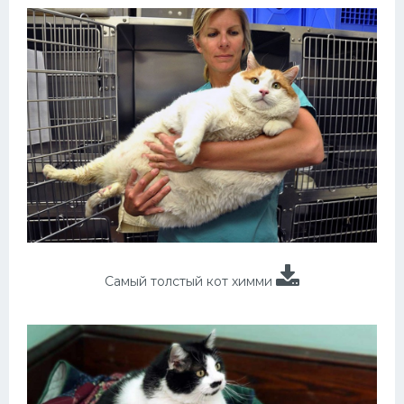
Самый толстый кот химми