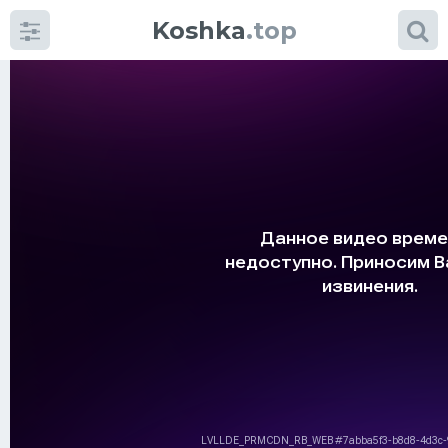
Koshka
.top
Категории
фото
Приколы
Кошки
Питание
Шотландские кошки
Аксессуары