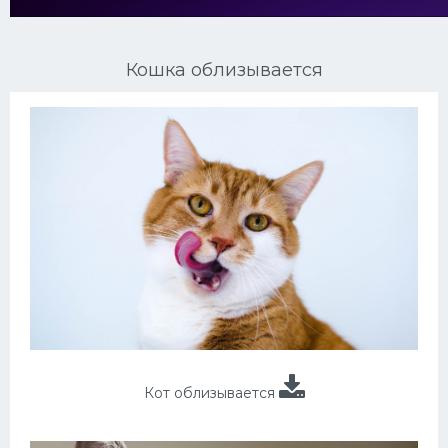
Ориентальные кошки
Кошка облизывается
Мейн Куны
Сибирские кошки
Большие кошки
Сиамские кошки
Окрасы кошек
Сфинксы
Мебель для животных
Кот облизывается