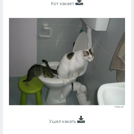
Кот какает
Ушел какать