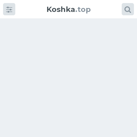
Koshka
.top
Категории
фото
Приколы
Кошки
Питание
Шотландские кошки
Аксессуары