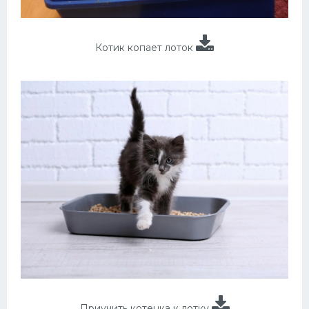
Котик копает лоток
Приучить котенка к лотку