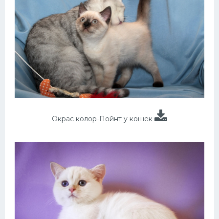
Окрас колор-Пойнт у кошек