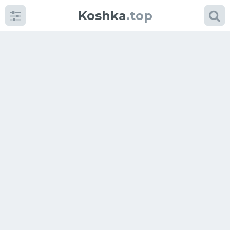
Koshka
.top
Категории
фото
Приколы
Кошки
Питание
Шотландские кошки
Аксессуары