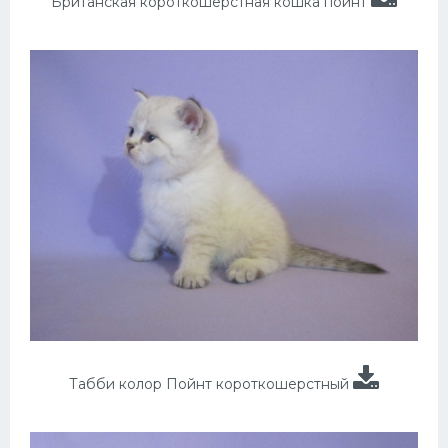
Британская короткошёрстная кошка поинт
Табби колор Пойнт короткошерстный