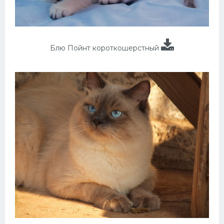
Блю Пойнт короткошерстный