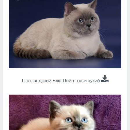
Шотландский Блю Пойнт прямоухий