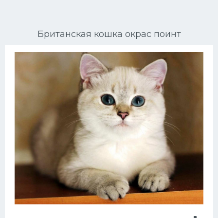
Ориентальные кошки
Британская кошка окрас поинт
Мейн Куны
Сибирские кошки
Большие кошки
Сиамские кошки
Окрасы кошек
Сфинксы
Мебель для животных