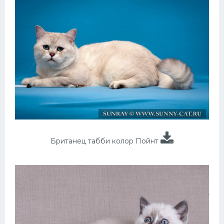
Британец табби колор Пойнт