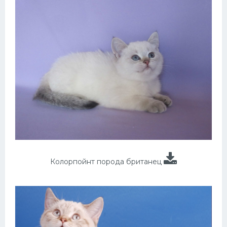
Колорпойнт порода британец