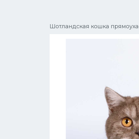
Сиамские кошки
Окрасы кошек
Шотландская кошка прямоуха
Сфинксы
Мебель для животных