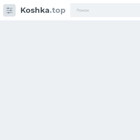
Koshka
.top
Категории
фото
Приколы
Кошки
Питание
Шотландские кошки
Аксессуары
Ориентальные кошки
Мейн Куны
Сибирские кошки
Большие кошки