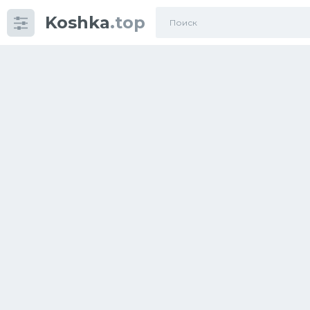
Koshka
.top
Категории
фото
Приколы
Кошки
Питание
Шотландские кошки
Аксессуары
Ориентальные кошки
Мейн Куны
Сибирские кошки
Большие кошки