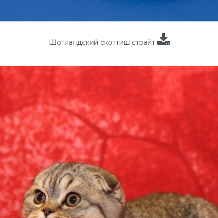
Шотландский скоттиш страйт