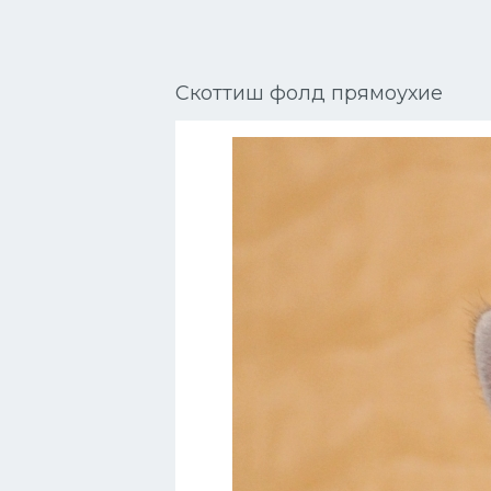
Сиамские кошки
Окрасы кошек
Скоттиш фолд прямоухие
Сфинксы
Мебель для животных