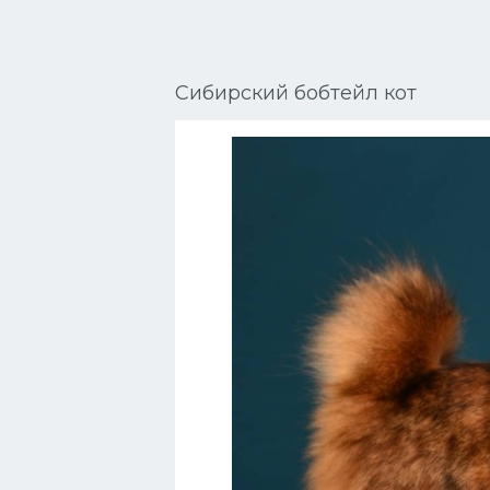
Сиамские кошки
Окрасы кошек
Сибирский бобтейл кот
Сфинксы
Мебель для животных