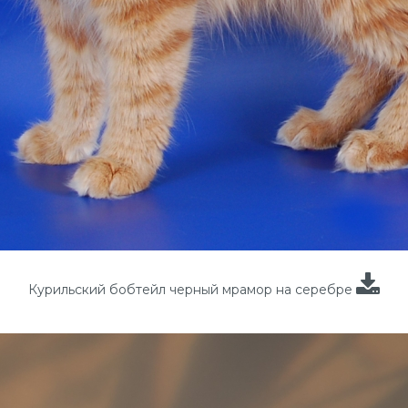
Курильский бобтейл черный мрамор на серебре