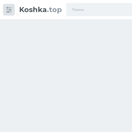
Koshka
.top
Категории
фото
Приколы
Кошки
Питание
Шотландские кошки
Аксессуары
Ориентальные кошки
Мейн Куны
Сибирские кошки
Большие кошки