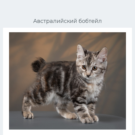
Ориентальные кошки
Австралийский бобтейл
Мейн Куны
Сибирские кошки
Большие кошки
Сиамские кошки
Окрасы кошек
Сфинксы
Мебель для животных