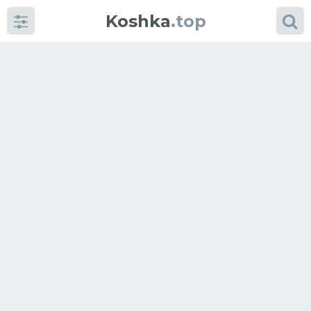
Koshka
.top
Категории
фото
Приколы
Кошки
Питание
Шотландские кошки
Аксессуары