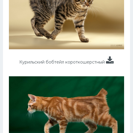
Курильский бобтейл короткошерстный