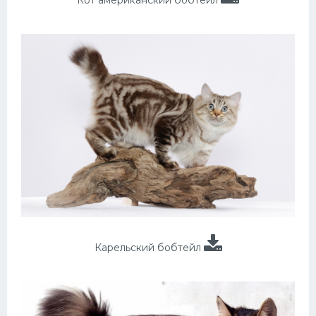
Кот американский бобтейл
Карельский бобтейл