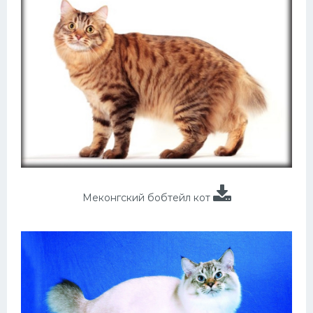
Меконгский бобтейл кот