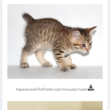
Карельский бобтейл короткошерстный