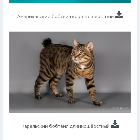
Американский бобтейл короткошёрстный
Карельский бобтейл длинношёрстный