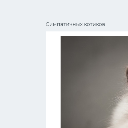
Сиамские кошки
Окрасы кошек
Симпатичных котиков
Сфинксы
Мебель для животных