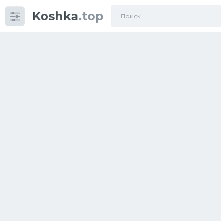
Koshka
.top
Категории
фото
Приколы
Кошки
Питание
Шотландские кошки
Аксессуары
Ориентальные кошки
Мейн Куны
Сибирские кошки
Большие кошки