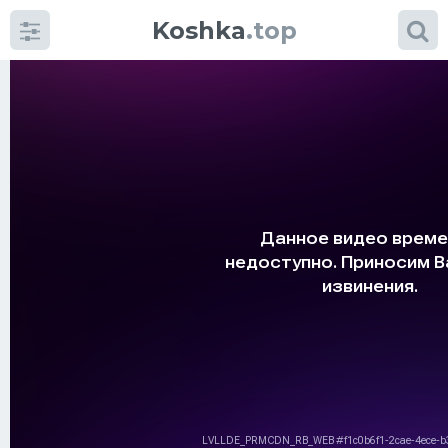
Koshka
.top
Категории
фото
Приколы
Кошки
Питание
Шотландские кошки
Аксессуары