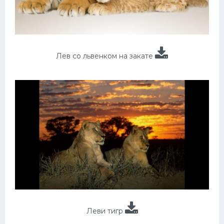
Лев со львенком на закате
Леви тигр