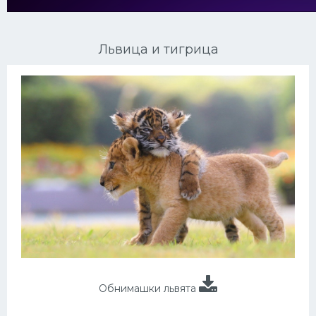
Ориентальные кошки
Львица и тигрица
Мейн Куны
Сибирские кошки
Большие кошки
Сиамские кошки
Окрасы кошек
Сфинксы
Мебель для животных
Обнимашки львята