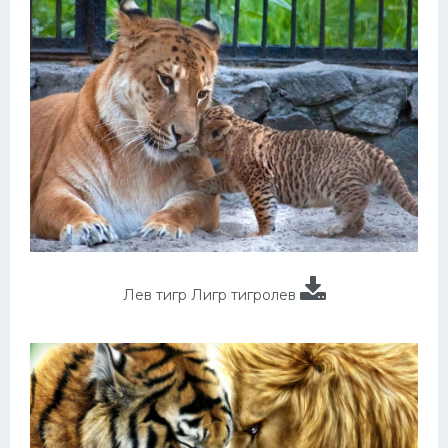
Лев тигр Лигр тигролев