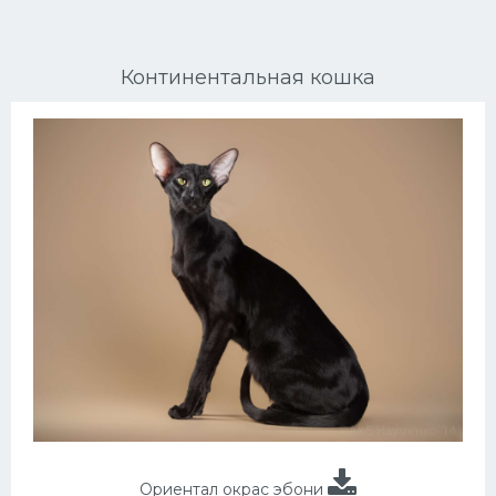
Ориентальные кошки
Континентальная кошка
Мейн Куны
Сибирские кошки
Большие кошки
Сиамские кошки
Окрасы кошек
Сфинксы
Мебель для животных
Ориентал окрас эбони