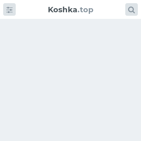
Koshka
.top
Категории
фото
Приколы
Кошки
Питание
Шотландские кошки
Аксессуары