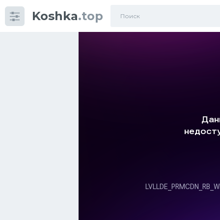
Koshka
.top
Категории
фото
Приколы
Кошки
Питание
Шотландские кошки
Аксессуары
Ориентальные кошки
Мейн Куны
Сибирские кошки
Большие кошки