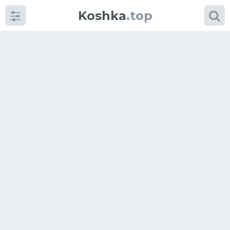
Koshka
.top
Категории
фото
Приколы
Кошки
Питание
Шотландские кошки
Аксессуары