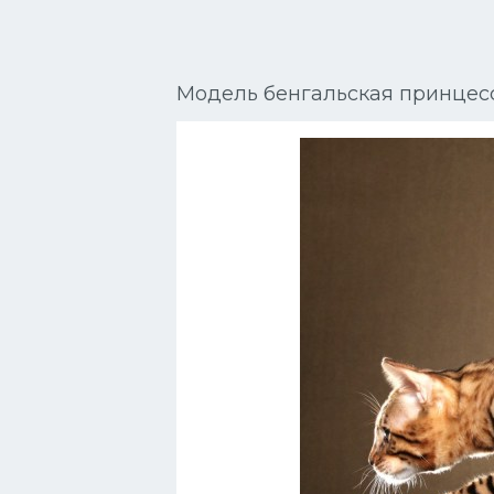
Сиамские кошки
Окрасы кошек
Модель бенгальская принцес
Сфинксы
Мебель для животных