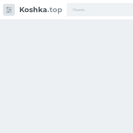
Koshka
.top
Категории
фото
Приколы
Кошки
Питание
Шотландские кошки
Аксессуары
Ориентальные кошки
Мейн Куны
Сибирские кошки
Большие кошки