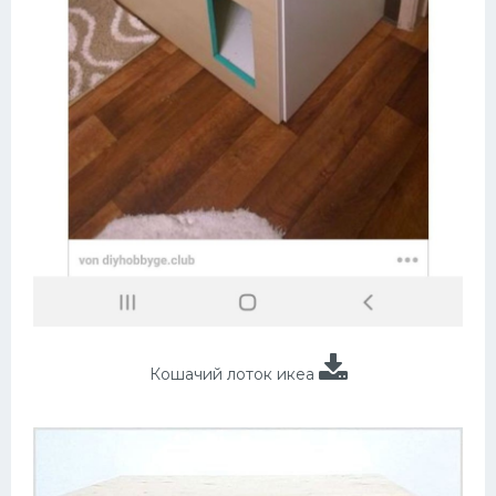
Кошачий лоток икеа