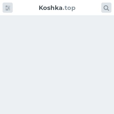
Koshka
.top
Категории
фото
Приколы
Кошки
Питание
Шотландские кошки
Аксессуары