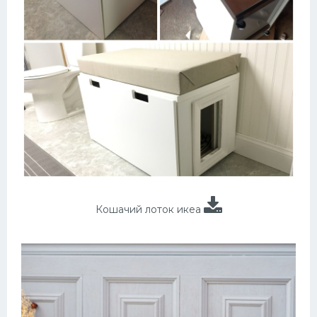
Кошачий лоток икеа