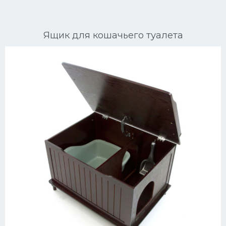
Ориентальные кошки
Ящик для кошачьего туалета
Мейн Куны
Сибирские кошки
Большие кошки
Сиамские кошки
Окрасы кошек
Сфинксы
Мебель для животных