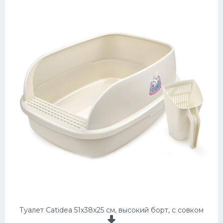
Туалет Catidea 51х38х25 см, высокий борт, с совком