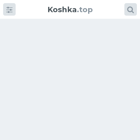
Koshka
.top
Категории
фото
Приколы
Кошки
Питание
Шотландские кошки
Аксессуары