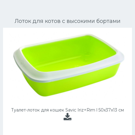
Ориентальные кошки
Лоток для котов с высокими бортами
Мейн Куны
Сибирские кошки
Большие кошки
Сиамские кошки
Окрасы кошек
Сфинксы
Мебель для животных
Туалет-лоток для кошек Savic Iriz+Rim l 50х37х13 см