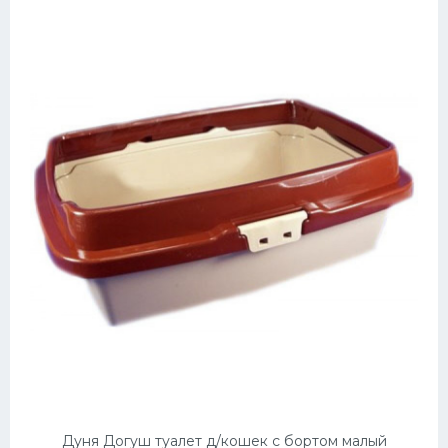
Дуня Догуш туалет д/кошек с бортом малый