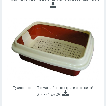
Туалет-лоток Догман д/кошек триплекс малый
31х13х41см /20