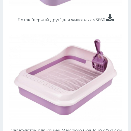
Лоток "верный друг" для животных м3666
Туалет-лоток для кошек Marchioro Goa 1c 37х27х12 см