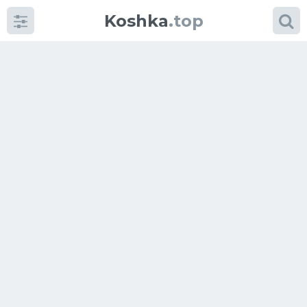
Koshka
.top
Категории
фото
Приколы
Кошки
Питание
Шотландские кошки
Аксессуары