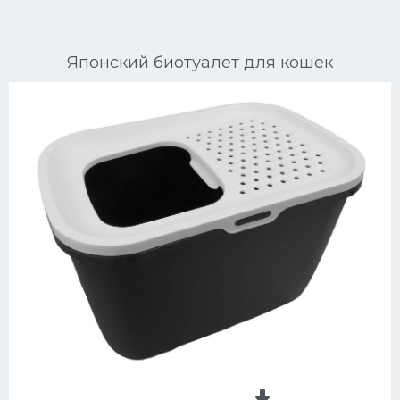
Ориентальные кошки
Японский биотуалет для кошек
Мейн Куны
Сибирские кошки
Большие кошки
Сиамские кошки
Окрасы кошек
Сфинксы
Мебель для животных