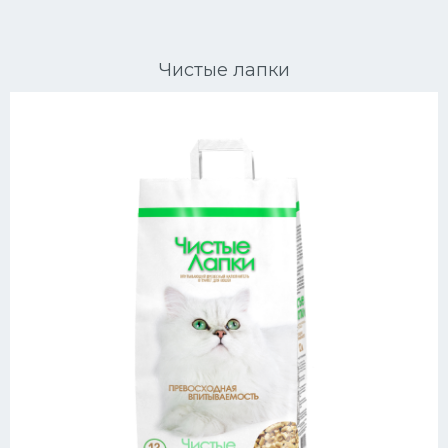
Ориентальные кошки
Чистые лапки
Мейн Куны
Сибирские кошки
Большие кошки
Сиамские кошки
Окрасы кошек
Сфинксы
Мебель для животных