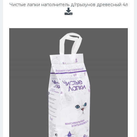
Чистые лапки наполнитель д/грызунов древесный 4л