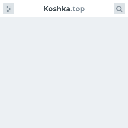
Koshka
.top
Категории
фото
Приколы
Кошки
Питание
Шотландские кошки
Аксессуары