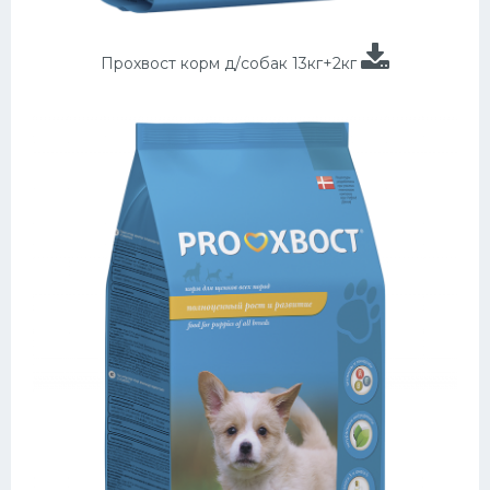
Прохвост корм д/собак 13кг+2кг