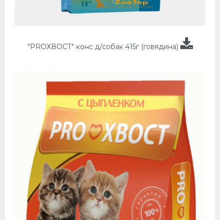
"PROХВОСТ" конс д/собак 415г (говядина)