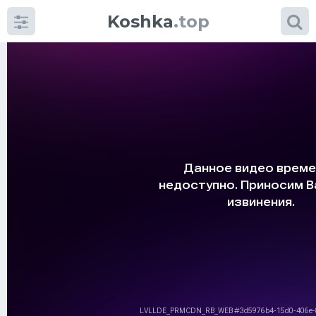
Koshka
.top
Категории
фото
Приколы
Кошки
Питание
Шотландские кошки
Аксессуары