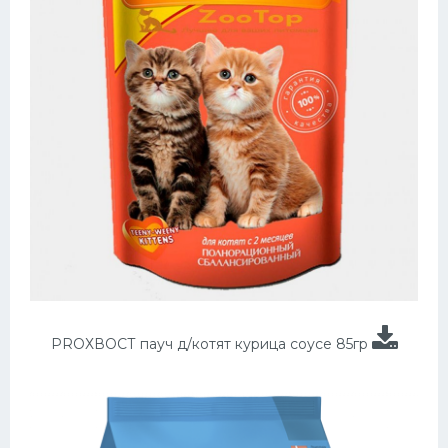
PROХВОСТ пауч д/котят курица соусе 85гр