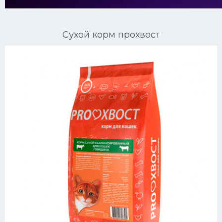
Ориентальные кошки
Сухой корм прохвост
Мейн Куны
Сибирские кошки
Большие кошки
Сиамские кошки
Окрасы кошек
Сфинксы
Мебель для животных