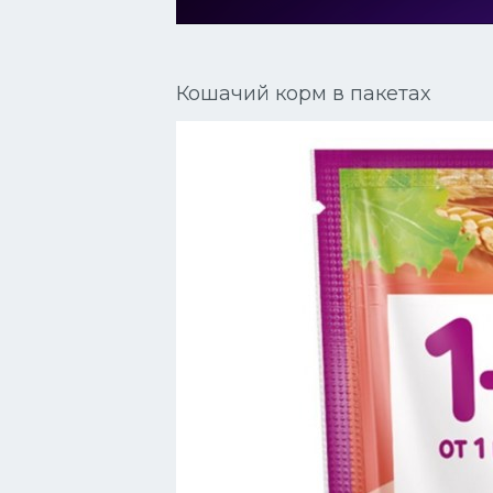
Сиамские кошки
Окрасы кошек
Кошачий корм в пакетах
Сфинксы
Мебель для животных