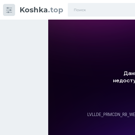
Koshka
.top
Категории
фото
Приколы
Кошки
Питание
Шотландские кошки
Аксессуары
Ориентальные кошки
Мейн Куны
Сибирские кошки
Большие кошки