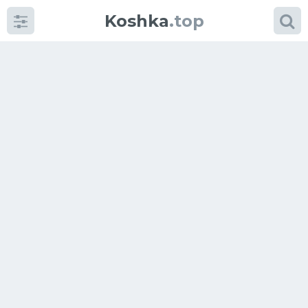
Koshka
.top
Категории
фото
Приколы
Кошки
Питание
Шотландские кошки
Аксессуары