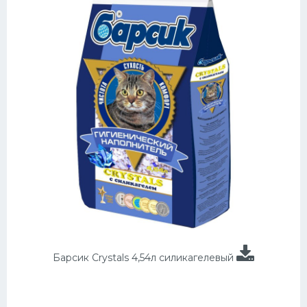
Барсик Crystals 4,54л силикагелевый