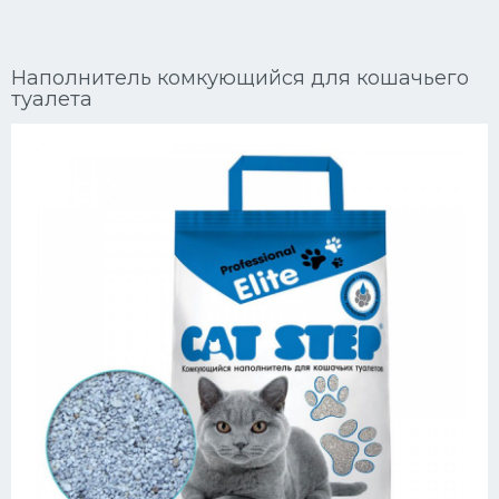
Ориентальные кошки
Наполнитель комкующийся для кошачьего
Мейн Куны
туалета
Сибирские кошки
Большие кошки
Сиамские кошки
Окрасы кошек
Сфинксы
Мебель для животных