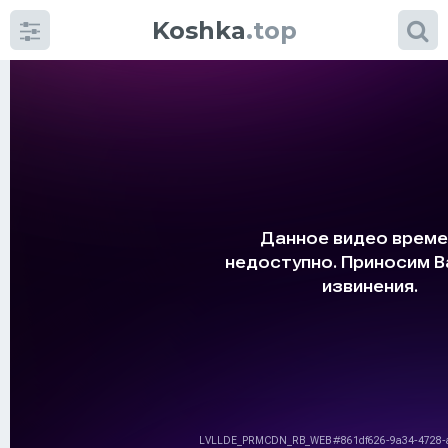
Koshka
.top
Категории
фото
Приколы
Кошки
Питание
Шотландские кошки
Аксессуары