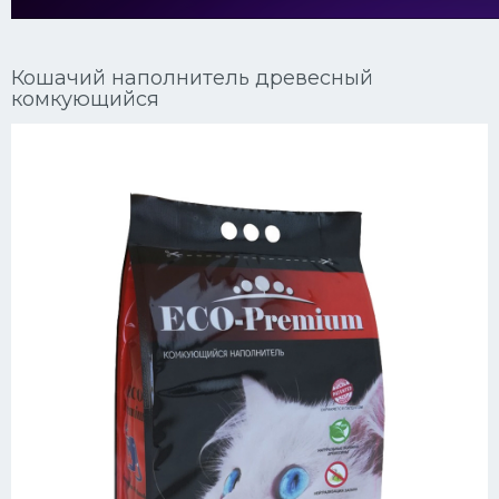
Ориентальные кошки
Кошачий наполнитель древесный
Мейн Куны
комкующийся
Сибирские кошки
Большие кошки
Сиамские кошки
Окрасы кошек
Сфинксы
Мебель для животных