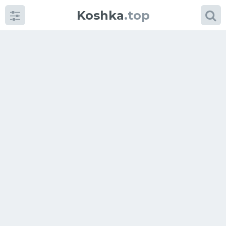
Koshka
.top
Категории
фото
Приколы
Кошки
Питание
Шотландские кошки
Аксессуары