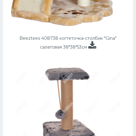
Beeztees 408738 когтеточка-столбик "Gina"
салатовая 38*38*53см