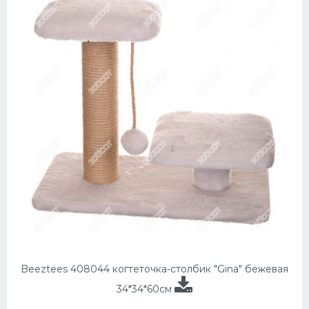
Beeztees 408044 когтеточка-столбик "Gina" бежевая
34*34*60см