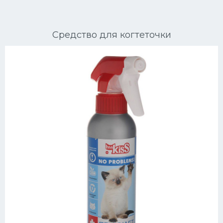
Ориентальные кошки
Средство для когтеточки
Мейн Куны
Сибирские кошки
Большие кошки
Сиамские кошки
Окрасы кошек
Сфинксы
Мебель для животных