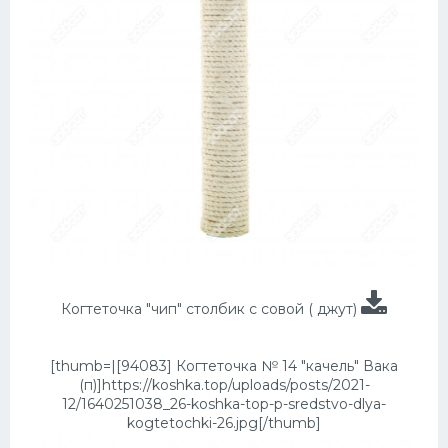
Когтеточка "чип" столбик с совой ( джут)
[thumb=|[94083] Когтеточка № 14 "качель" Вака
(п)]https://koshka.top/uploads/posts/2021-
12/1640251038_26-koshka-top-p-sredstvo-dlya-
kogtetochki-26.jpg[/thumb]