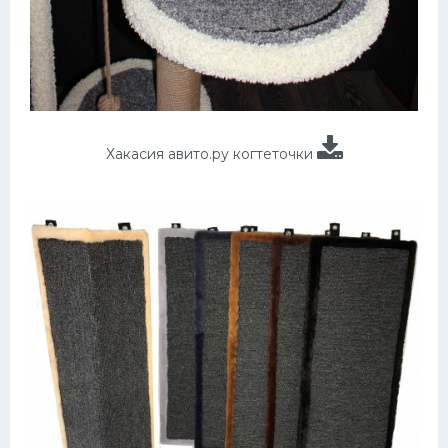
Хакасия авито.ру когтеточки