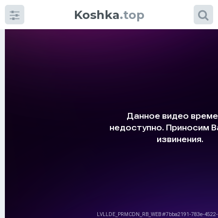
Koshka
.top
Категории
фото
Приколы
Кошки
Питание
Шотландские кошки
Аксессуары