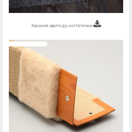
Хакасия авито.ру когтеточки