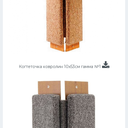
Когтеточка ковролин 10х53см гамма №1