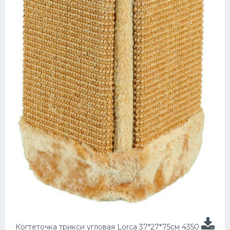
Когтеточка трикси угловая Lorca 37*27*75см 4350