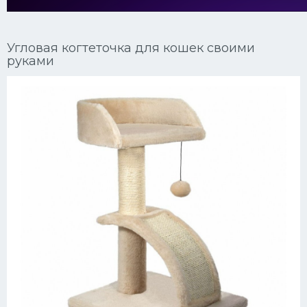
Ориентальные кошки
Угловая когтеточка для кошек своими
Мейн Куны
руками
Сибирские кошки
Большие кошки
Сиамские кошки
Окрасы кошек
Сфинксы
Мебель для животных