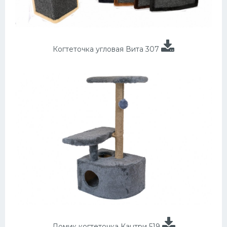
Когтеточка угловая Вита 307
Домик когтеточка Кантри 519