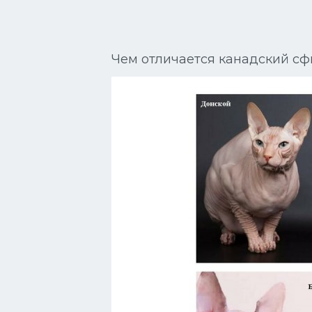
Сиамские кошки
Окрасы кошек
Чем отличается канадский сф
Сфинксы
Мебель для животных