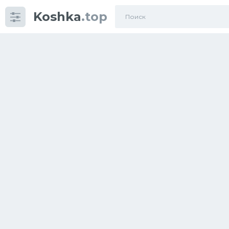
Koshka
.top
Категории
фото
Приколы
Кошки
Питание
Шотландские кошки
Аксессуары
Ориентальные кошки
Мейн Куны
Сибирские кошки
Большие кошки