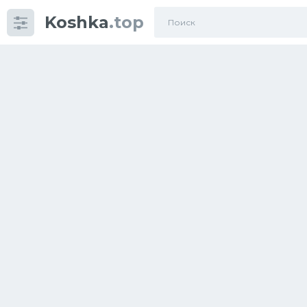
Koshka
.top
Категории
фото
Приколы
Кошки
Питание
Шотландские кошки
Аксессуары
Ориентальные кошки
Мейн Куны
Сибирские кошки
Большие кошки