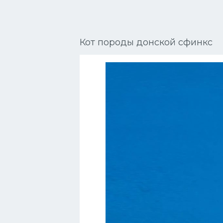
Сиамские кошки
Окрасы кошек
Кот породы донской сфинкс
Сфинксы
Мебель для животных