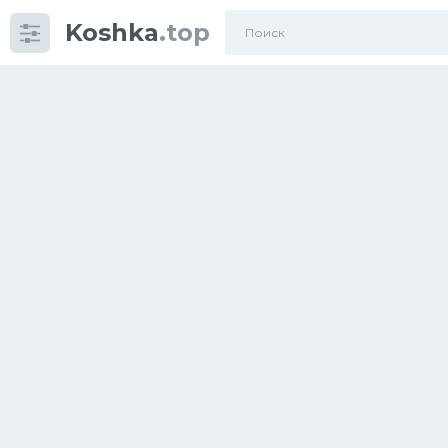
Koshka
.top
Категории
фото
Приколы
Кошки
Питание
Шотландские кошки
Аксессуары
Ориентальные кошки
Мейн Куны
Сибирские кошки
Большие кошки