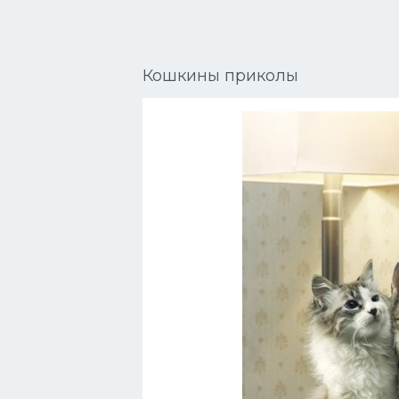
Сиамские кошки
Окрасы кошек
Кошкины приколы
Сфинксы
Мебель для животных