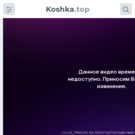
Koshka
.top
Категории
фото
Приколы
Кошки
Питание
Шотландские кошки
Аксессуары