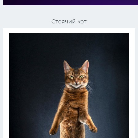
Ориентальные кошки
Стоячий кот
Мейн Куны
Сибирские кошки
Большие кошки
Сиамские кошки
Окрасы кошек
Сфинксы
Мебель для животных