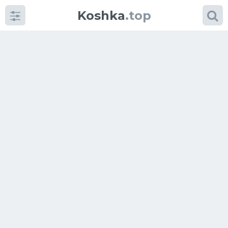
Koshka
.top
Категории
фото
Приколы
Кошки
Питание
Шотландские кошки
Аксессуары