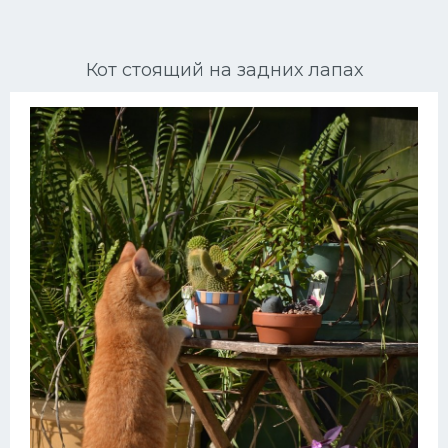
Ориентальные кошки
Кот стоящий на задних лапах
Мейн Куны
Сибирские кошки
Большие кошки
Сиамские кошки
Окрасы кошек
Сфинксы
Мебель для животных